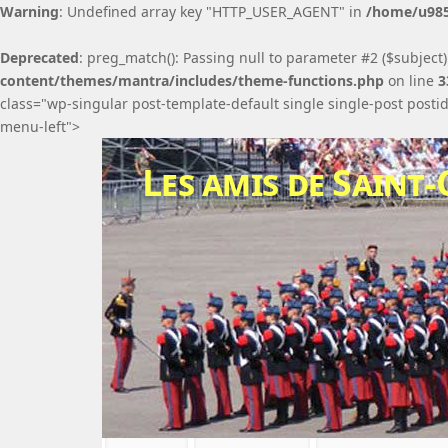
Warning
: Undefined array key "HTTP_USER_AGENT" in
/home/u985
Deprecated
: preg_match(): Passing null to parameter #2 ($subject)
content/themes/mantra/includes/theme-functions.php
on line
3
class="wp-singular post-template-default single single-post pos
menu-left">
Les amis de Saint