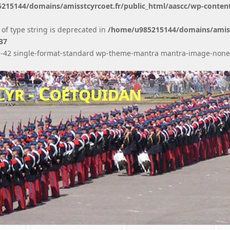
215144/domains/amisstcyrcoet.fr/public_html/aascc/wp-conten
 of type string is deprecated in
/home/u985215144/domains/amisst
37
tid-42 single-format-standard wp-theme-mantra mantra-image-none
-Cyr - Coëtquidan