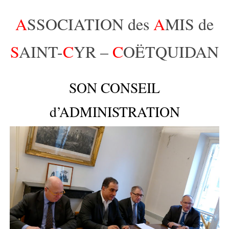
A
SSOCIATION des
A
MIS de
S
AINT-
C
YR –
C
OËTQUIDAN
SON CONSEIL
d’ADMINISTRATION