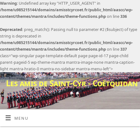
Warning
: Undefined array key "HTTP_USER_AGENT" in
/home/u985215144/domains/amisstcyrcoet.fr/public_html/aascc/wp-
content/themes/mantra/includes/theme-functions.php
on line
336
Deprecated
: preg_match(): Passing null to parameter #2 ($subject) of type
string is deprecated in
/home/u985215144/domains/amisstcyrcoet.fr/public_html/aascc/wp-
content/themes/mantra/includes/theme-functions.php
on line
337
class="wp-singular page-template-default page page-id-17 page-child
parent-pageid-5 wp-theme-mantra mantra-image-none mantra-caption-
light mantra-hratio-0 mantra-no-sidebar mantra-menu-left">
Les amis de Saint-Cyr - Coëtquidan
MENU