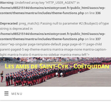
Warning
: Undefined array key "HTTP_USER_AGENT" in
/home/u985215144/domains/amisstcyrcoet.fr/public_html/aascc/wp-
content/themes/mantra/includes/theme-functions.php
on line
336
Deprecated
: preg_match(): Passing null to parameter #2 ($subject) of type
string is deprecated in
/home/u985215144/domains/amisstcyrcoet.fr/public_html/aascc/wp-
content/themes/mantra/includes/theme-functions.php
on line
337
class="wp-singular page-template-default page page-id-11 page-child
parent-pageid-5 wp-theme-mantra mantra-image-none mantra-caption-
light mantra-hratio-0 mantra-no-sidebar mantra-menu-left">
Les amis de Saint-Cyr - Coëtquidan
MENU