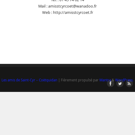
Mail : amisstcyrcoet@wanadoo.fr
Web : http://amisstcyrcoet.fr
ID de suivi
Les amis de Saint-Cyr – Coëtquidan
| Fièrement propulsé par
Mantra
&
WordPress.